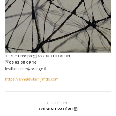
13 rue Principal 49700 TUFFALUN

06 63 58 09 16
levillain.anne@orange.fr
https://annelevillain.jimdo.com
PRÉCÉDENT
LOISEAU VALÉRIE