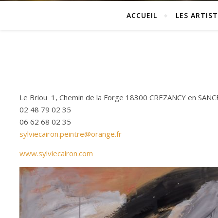
ACCUEIL
LES ARTIST
Le Briou 1, Chemin de la Forge 18300 CREZANCY en SAN
02 48 79 02 35
06 62 68 02 35
sylviecairon.peintre@orange.fr
www.sylviecairon.com